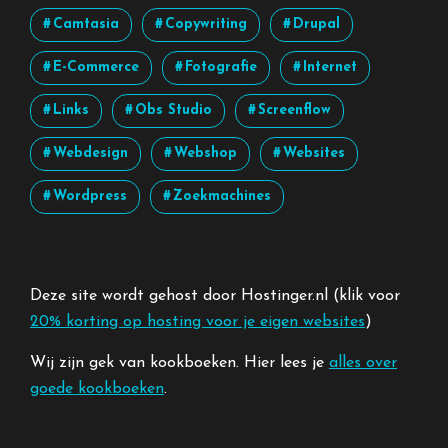
Camtasia
Copywriting
Drupal
E-Commerce
Fotografie
Internet
Links
Obs Studio
Screenflow
Webdesign
Webshop
Websites
Wordpress
Zoekmachines
Deze site wordt gehost door Hostinger.nl (klik voor
20% korting op hosting voor je eigen websites
)
Wij zijn gek van kookboeken. Hier lees je
alles over
goede kookboeken
.