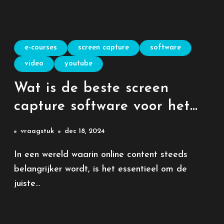
e-courses
screen capture
software
video
youtube
Wat is de beste screen
capture software voor het
maken van e-courses en
vraagstuk
dec 18, 2024
YouTube-video’s
In een wereld waarin online content steeds
belangrijker wordt, is het essentieel om de
juiste...