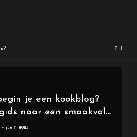
ed?
egin je een kookblog?
gids naar een smaakvol
e avontuur
jun 11, 2025