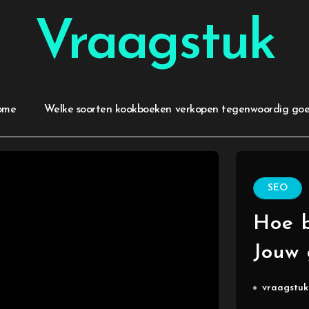
Vraagstuk
ome
Welke soorten kookboeken verkopen tegenwoordig go
SEO
Hoe b
Jouw 
onlin
vraagstuk