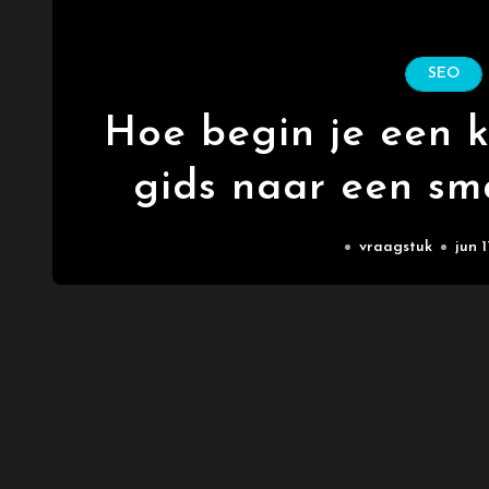
SEO
Hoe begin je een 
gids naar een sm
avontu
vraagstuk
jun 1