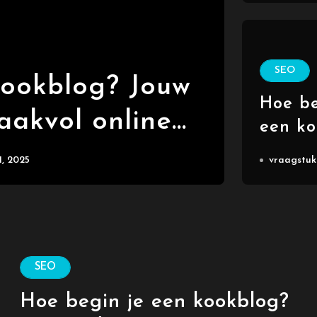
SEO
kookblog? Jouw
Wat
Hoe be
aakvol online
begin
een ko
Jouw g
ur
1, 2025
vraagstuk
een s
online
SEO
Hoe begin je een kookblog?