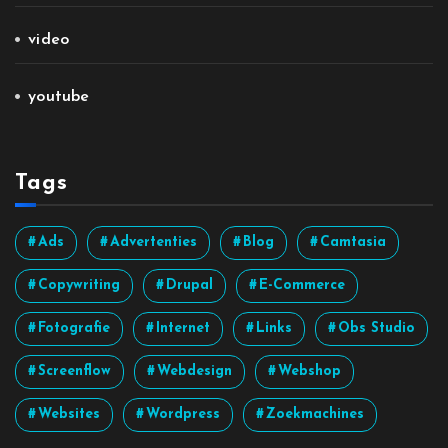
video
youtube
Tags
Ads
Advertenties
Blog
Camtasia
Copywriting
Drupal
E-Commerce
Fotografie
Internet
Links
Obs Studio
Screenflow
Webdesign
Webshop
Websites
Wordpress
Zoekmachines