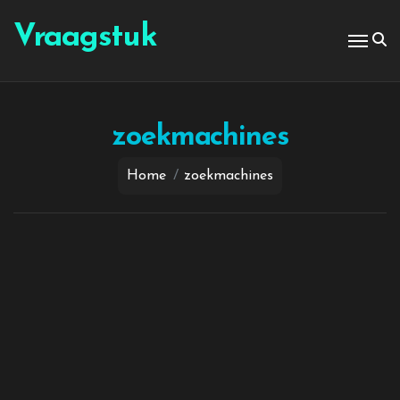
Spring
naar
Vraagstuk
de
inhoud
zoekmachines
Home
zoekmachines